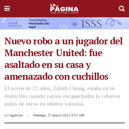
Nuevo robo a un jugador del
Manchester United: fue
asaltado en su casa y
amenazado con cuchillos
El joven de 22 años, Tahith Chong, estaba en su
domicilio cuando varios encapuchados le robaron
miles de euros en objetos valiosos.
por
Agencias
domingo, 27 marzo 2022 9:51 AM