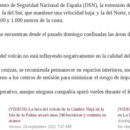
nto de Seguridad Nacional de España (DSN), la extensión de l
la del Sur, que mantiene una velocidad baja; y la del Norte, m
00 y 1.000 metros de la costa.
, se encuentran desde el pasado domingo confinadas las áreas
del volcán no está influyendo negativamente en la calidad del
e cenizas, se recomienda permanecer en espacios interiores, 
no a los centros de emisión para minimizar el riesgo de impac
 operativo, aunque ninguna compañía operó vuelos durante el l
(VIDEOS) La lava del volcán de la Cumbre Vieja en la
(VIDEO
Isla de la Palma arrasó unas 240 hectáreas y continúa su
en La 
avance
doming
viernes, 24 septiembre 2021 7:47 AM
En «In