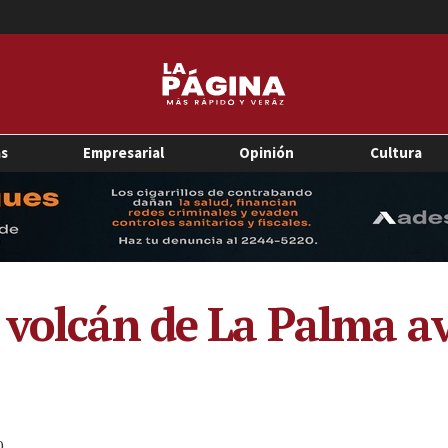
as
Empresarial
Opinión
Cultura
 volcán de La Palma av
0