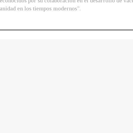
onocidos por su colaboración en el desarrollo de vacun
anidad en los tiempos modernos".