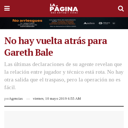
No hay vuelta atrás para
Gareth Bale
Las últimas declaraciones de su agente revelan que
la relación entre jugador y técnico está rota. No hay
otra salida que el traspaso, pero la operación no es
fácil.
por
Agencias
viernes, 10 mayo 2019 6:55 AM