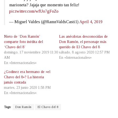
marioneta? Jajaja que momento tan feliz!
pic.twitter.com/wfUo7gFoZo
— Miguel Valdes (@RamnValdsCasti1)
April 4, 2019
Nieto de ‘Don Ramón’
Las anécdotas desconocidas de
comparte foto inédita del
Don Ramón, el personaje más
‘Chavo del 8’
querido de El Chavo del 8
domingo, 17 noviembre 2019 11:30
sábado, 8 agosto 2020 12:57 PM
AM
En «Internacionales»
En «Internacionales»
¿Godinez era hermano de «el
Chavo del 8»? La historia
jamás contada
martes, 23 junio 2020 1:58 PM
En «Internacionales»
Tags:
Don Ramón
El Chavo del 8