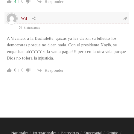
4
0
Responder
Wil
5 años atrás
A Vivanco, a la Bachalette, quizas ya les dieron su billetito los
democratas porque no dicen nada. Con el presidente Nayib, se
empachan ahYYYY si la van a pagar!!! pero en la otra vida porque
Dios no tolera la injusticia.
0
0
Responder
Nacionales
Internacionales
Entrevistas
Empresarial
Opinión