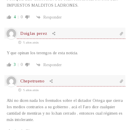
IMPUESTOS MALDITOS LADRONES.
4
0
Responder
Doiglas perez
5 años atrás
Y que opinan los terengos de esta noticia.
3
0
Responder
Chepetrueno
5 años atrás
Ahí no dicen nada los frentudos sobre el dictador Ortega que cierra
los medios contrarios a su gobierno , acá el Faro dice cualquier
cantidad de mentiras y no lo.han cerrado , entonces cual régimen es
más intolerante.