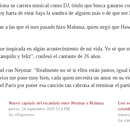
na su carrera musical como DJ, título que busca ganarse con
toy harta de estar bajo la sombra de alguien más o de que me
man a las que el mes pasado hizo Maluma, quien negó que Hawá
ue inspirada en algún acontecimiento de mi vida. Yo sé que m
anquilo y feliz”, confesó el cantante de 26 años.
dad con Neymar: “Realmente no sé si ellos están juntos, igual
novios me pone muy bien, cada quien necesita un amor en su vi
 París por poner esa canción tan cabrona al terminar el part
Nuevo capítulo del escándalo entre Neymar y Maluma
Este e
jueves, 24 septiembre 2020 5:14 PM
colomb
En «Deportes»
martes
En «Je