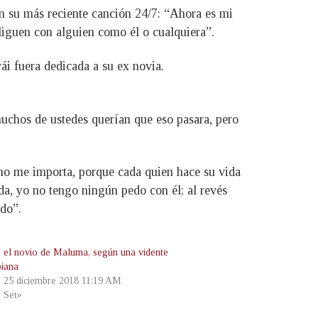
 su más reciente canción 24/7: “Ahora es mi
 liguen con alguien como él o cualquiera”.
i fuera dedicada a su ex novia.
uchos de ustedes querían que eso pasara, pero
 no me importa, porque cada quien hace su vida
da, yo no tengo ningún pedo con él; al revés
ido”.
s el novio de Maluma, según una vidente
iana
, 25 diciembre 2018 11:19 AM
t Set»