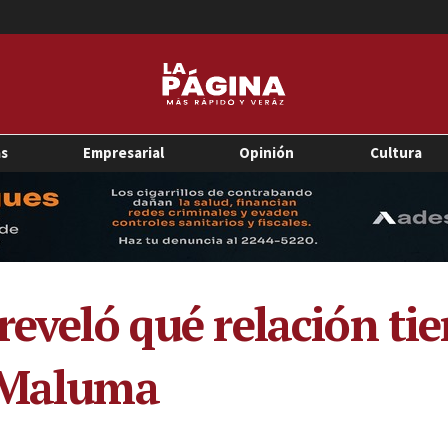
as
Empresarial
Opinión
Cultura
 reveló qué relación t
e Maluma