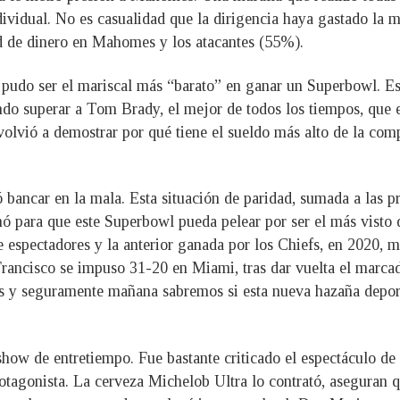
dividual. No es casualidad que la dirigencia haya gastado la m
d de dinero en Mahomes y los atacantes (55%).
y pudo ser el mariscal más “barato” en ganar un Superbowl. E
ando superar a Tom Brady, el mejor de todos los tiempos, qu
olvió a demostrar por qué tiene el sueldo más alto de la com
ó bancar en la mala. Esta situación de paridad, sumada a las
ó para que este Superbowl pueda pelear por ser el más visto d
e espectadores y la anterior ganada por los Chiefs, en 2020, 
ancisco se impuso 31-20 en Miami, tras dar vuelta el marcado
ás y seguramente mañana sabremos si esta nueva hazaña depor
show de entretiempo. Fue bastante criticado el espectáculo de 
tagonista. La cerveza Michelob Ultra lo contrató, aseguran q