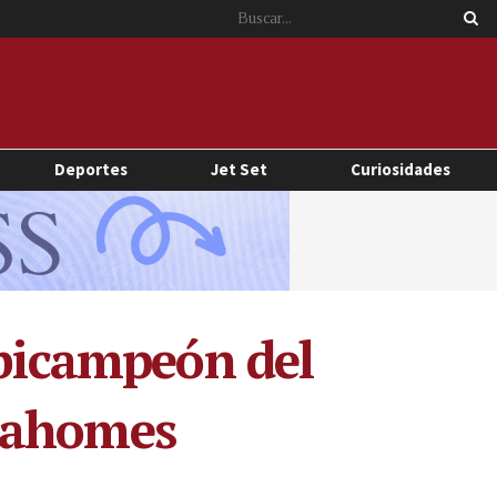
Deportes
Jet Set
Curiosidades
 bicampeón del
 Mahomes