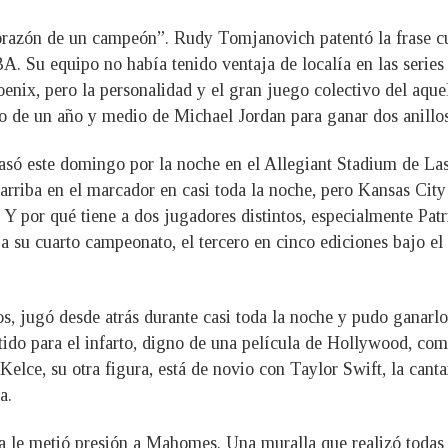
corazón de un campeón”. Rudy Tomjanovich patentó la frase 
. Su equipo no había tenido ventaja de localía en las series 
oenix, pero la personalidad y el gran juego colectivo del 
ro de un año y medio de Michael Jordan para ganar dos anillo
pasó este domingo por la noche en el Allegiant Stadium de La
arriba en el marcador en casi toda la noche, pero Kansas Cit
 Y por qué tiene a dos jugadores distintos, especialmente P
 a su cuarto campeonato, el tercero en cinco ediciones bajo e
, jugó desde atrás durante casi toda la noche y pudo ganarlo 
ido para el infarto, digno de una película de Hollywood, com
elce, su otra figura, está de novio con Taylor Swift, la can
a.
 le metió presión a Mahomes. Una muralla que realizó todas 