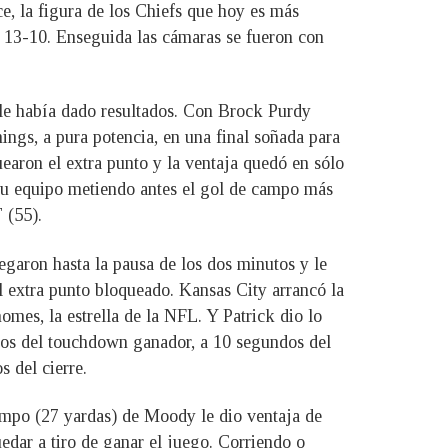
e, la figura de los Chiefs que hoy es más
l 13-10. Enseguida las cámaras se fueron con
o le había dado resultados. Con Brock Purdy
ings, a pura potencia, en una final soñada para
earon el extra punto y la ventaja quedó en sólo
a su equipo metiendo antes el gol de campo más
 (55).
legaron hasta la pausa de los dos minutos y le
l extra punto bloqueado. Kansas City arrancó la
omes, la estrella de la NFL. Y Patrick dio lo
tros del touchdown ganador, a 10 segundos del
 del cierre.
ampo (27 yardas) de Moody le dio ventaja de
uedar a tiro de ganar el juego. Corriendo o