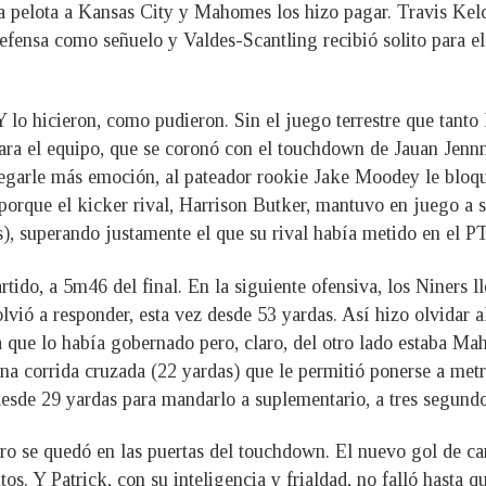
la pelota a Kansas City y Mahomes los hizo pagar. Travis Kelc
defensa como señuelo y Valdes-Scantling recibió solito para e
Y lo hicieron, como pudieron. Sin el juego terrestre que tant
para el equipo, que se coronó con el touchdown de Jauan Jennn
regarle más emoción, al pateador rookie Jake Moodey le bloqu
go porque el kicker rival, Harrison Butker, mantuvo en juego 
as), superando justamente el que su rival había metido en el PT
rtido, a 5m46 del final. En la siguiente ofensiva, los Niners l
vió a responder, esta vez desde 53 yardas. Así hizo olvidar a
 que lo había gobernado pero, claro, del otro lado estaba Mah
na corrida cruzada (22 yardas) que le permitió ponerse a me
desde 29 yardas para mandarlo a suplementario, a tres segundos
ero se quedó en las puertas del touchdown. El nuevo gol de c
s. Y Patrick, con su inteligencia y frialdad, no falló hasta q