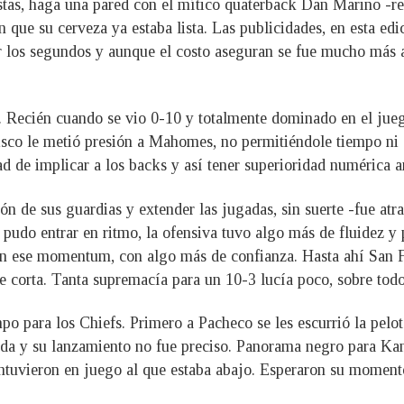
stas, haga una pared con el mítico quaterback Dan Marino -re
n que su cerveza ya estaba lista. Las publicidades, en esta ed
r los segundos y aunque el costo aseguran se fue mucho más ar
 Recién cuando se vio 0-10 y totalmente dominado en el jueg
isco le metió presión a Mahomes, no permitiéndole tiempo ni e
ad de implicar a los backs y así tener superioridad numérica an
ón de sus guardias y extender las jugadas, sin suerte -fue at
 pudo entrar en ritmo, la ofensiva tuvo algo más de fluidez y
on ese momentum, con algo más de confianza. Hasta ahí San F
fue corta. Tanta supremacía para un 10-3 lucía poco, sobre t
o para los Chiefs. Primero a Pacheco se les escurrió la pelo
gada y su lanzamiento no fue preciso. Panorama negro para K
mantuvieron en juego al que estaba abajo. Esperaron su moment