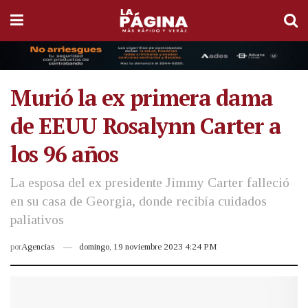
Murió la ex primera dama
de EEUU Rosalynn Carter a
los 96 años
La esposa del ex presidente Jimmy Carter falleció
en su casa de Georgia, donde recibía cuidados
paliativos
por
Agencias
domingo, 19 noviembre 2023 4:24 PM