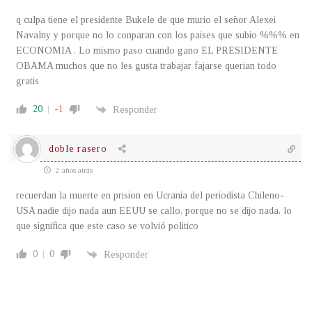
q culpa tiene el presidente Bukele de que murio el se
ñor
Alexei
Navalny y porque no lo conparan con los paises que subio %%% en
ECONOMIA . Lo mismo paso cuando gano EL PRESIDENTE
OBAMA muchos que no les gusta trabajar fajarse querian todo
gratis
20
-1
Responder
doble rasero
2 años atrás
recuerdan la muerte en prision en Ucrania del periodista Chileno-
USA nadie dijo nada aun EEUU se callo, porque no se dijo nada, lo
que significa que este caso se volvió politico
0
0
Responder