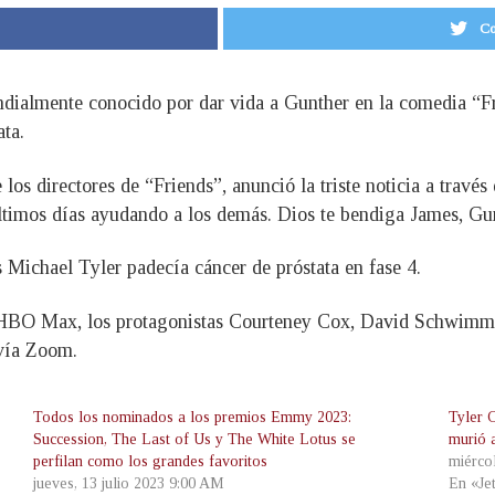
Co
ndialmente conocido por dar vida a Gunther en la comedia “Fr
ata.
los directores de “Friends”, anunció la triste noticia a través
ltimos días ayudando a los demás. Dios te bendiga James, Gun
Michael Tyler padecía cáncer de próstata en fase 4.
n HBO Max, los protagonistas Courteney Cox, David Schwimme
vía Zoom.
Todos los nominados a los premios Emmy 2023:
Tyler C
Succession, The Last of Us y The White Lotus se
murió 
perfilan como los grandes favoritos
miérco
jueves, 13 julio 2023 9:00 AM
En «Je