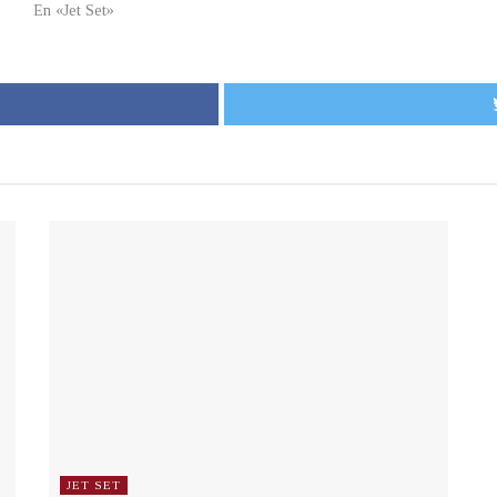
En «Jet Set»
JET SET