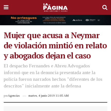
Mujer que acusa a Neymar
de violación mintió en relato
y abogados dejan el caso
El despacho Fernandes e Abreu Advogados
informó que en la denuncia presentada ante la
policía fueron narrados hechos "diferentes de los
descritos" inicialmente ante la defensa
por
Agencias
martes, 4 junio 2019 11:05 AM