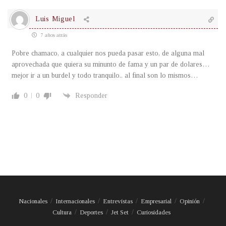
Luis Miguel
7 años atrás
Pobre chamaco, a cualquier nos pueda pasar esto, de alguna mal
aprovechada que quiera su minunto de fama y un par de dolares…
mejor ir a un burdel y todo tranquilo.. al final son lo mismos…
0
0
Responder
Nacionales
Internacionales
Entrevistas
Empresarial
Opinión
Cultura
Deportes
Jet Set
Curiosidades