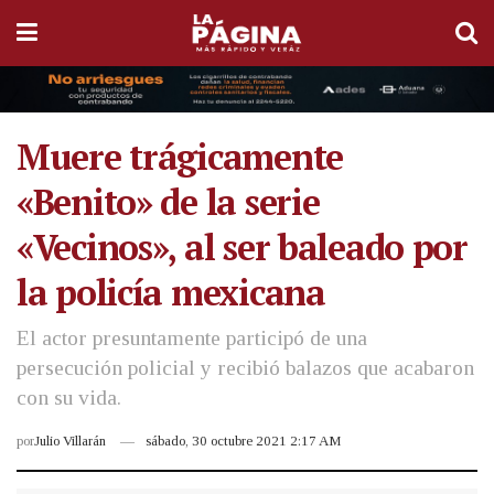
Muere trágicamente
«Benito» de la serie
«Vecinos», al ser baleado por
la policía mexicana
El actor presuntamente participó de una
persecución policial y recibió balazos que acabaron
con su vida.
por
Julio Villarán
sábado, 30 octubre 2021 2:17 AM