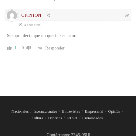
OPINION
4 años atrás
Siempre decía que no quería ser actor.
1
0
Responder
Nacionales
Internacionales
Entrevistas
Empresarial
Opinión
Cultura
Deportes
Jet Set
Curiosidades
Contáctanos: 2246-0616