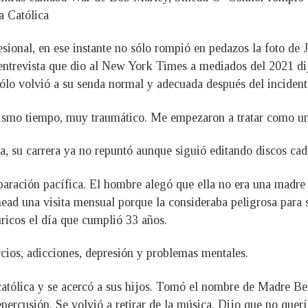
a Católica
onal, en ese instante no sólo rompió en pedazos la foto de Ju
a entrevista que dio al New York Times a mediados del 2021 
sólo volvió a su senda normal y adecuada después del inciden
 mismo tiempo, muy traumático. Me empezaron a tratar como un
ca, su carrera ya no repuntó aunque siguió editando discos cad
paración pacífica. El hombre alegó que ella no era una madre c
nead una visita mensual porque la consideraba peligrosa para s
úricos el día que cumplió 33 años.
cios, adicciones, depresión y problemas mentales.
 católica y se acercó a sus hijos. Tomó el nombre de Madre Be
percusión. Se volvió a retirar de la música. Dijo que no quer