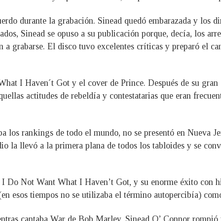
erdo durante la grabación. Sinead quedó embarazada y los dire
dos, Sinead se opuso a su publicación porque, decía, los arre
 a grabarse. El disco tuvo excelentes críticas y preparó el ca
hat I Haven´t Got y el cover de Prince. Después de su gran
aquellas actitudes de rebeldía y contestatarias que eran frecuen
ba los rankings de todo el mundo, no se presentó en Nueva J
o la llevó a la primera plana de todos los tabloides y se convi
I Do Not Want What I Haven’t Got, y su enorme éxito con hit i
 (en esos tiempos no se utilizaba el término autopercibía) com
ntras cantaba War de Bob Marley, Sinead O’ Connor rompió u