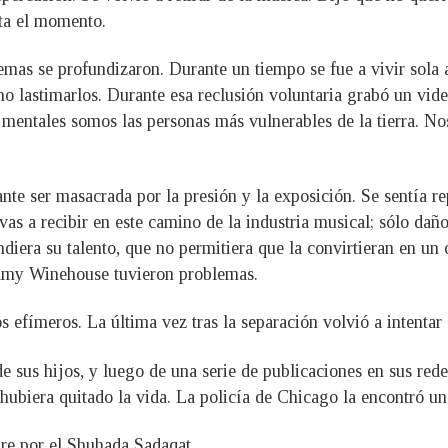
ta el momento.
lemas se profundizaron. Durante un tiempo se fue a vivir sola
 no lastimarlos. Durante esa reclusión voluntaria grabó un vid
mentales somos las personas más vulnerables de la tierra. N
te ser masacrada por la presión y la exposición. Se sentía repr
as a recibir en este camino de la industria musical; sólo daño
diera su talento, que no permitiera que la convirtieran en un
Amy Winehouse tuvieron problemas.
 efímeros. La última vez tras la separación volvió a intentar
 de sus hijos, y luego de una serie de publicaciones en sus red
hubiera quitado la vida. La policía de Chicago la encontró un
re por el Shuhada Sadaqat.