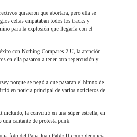
ctivos quisieron que abortara, pero ella se
glos celtas empataban todos los tracks y
mino para la explosión que llegaría con el
 éxito con Nothing Compares 2 U, la atención
tes en ella pasaron a tener otra repercusión y
ersey porque se negó a que pasaran el himno de
rtió en noticia principal de varios noticieros de
ncluido, la convirtió en una súper estrella, en
o una cantante de protesta punk.
na foto del Papa Juan Pablo II como denuncia