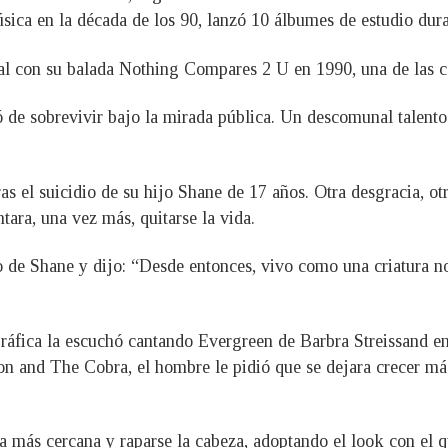
úsica en la década de los 90, lanzó 10 álbumes de estudio duran
l con su balada Nothing Compares 2 U en 1990, una de las c
de sobrevivir bajo la mirada pública. Un descomunal talento 
as el suicidio de su hijo Shane de 17 años. Otra desgracia, ot
tara, una vez más, quitarse la vida.
 de Shane y dijo: “Desde entonces, vivo como una criatura no
ráfica la escuchó cantando Evergreen de Barbra Streissand en 
on and The Cobra, el hombre le pidió que se dejara crecer más
ía más cercana y raparse la cabeza, adoptando el look con el 