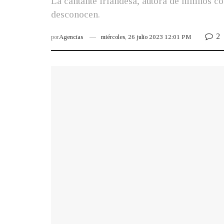
La cantante irlandesa, autora de himnos c
desconocen.
2
por
Agencias
miércoles, 26 julio 2023 12:01 PM