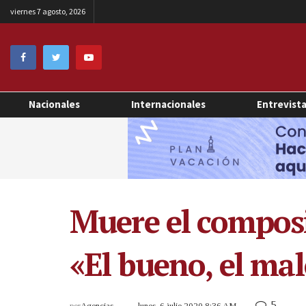
viernes 7 agosto, 2026
Nacionales
Internacionales
Entrevist
Muere el composi
«El bueno, el mal
5
por
Agencias
lunes, 6 julio 2020 8:36 AM