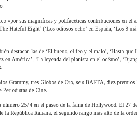
do.
o «por sus magníficas y polifacéticas contribuciones en el ar
‘The Hateful Eight’ (‘Los odiosos ocho’ en España, ‘Los 8 má
bién destacan las de ‘El bueno, el feo y el malo’, ‘Hasta que l
vez en América’, ‘La leyenda del pianista en el océano’, ‘Dja
.
emios Grammy, tres Globos de Oro, seis BAFTA, diez premios 
e Periodistas de Cine.
lla número 2574 en el paseo de la fama de Hollywood. El 27 
 la República Italiana, el segundo rango más alto de la orden