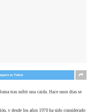
mparte en Twitter
Roma tras sufrir una caída. Hace unos días se
ión, y desde los años 1970 ha sido considerado