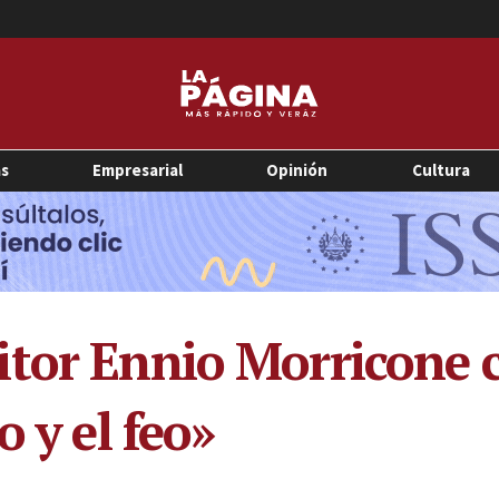
as
Empresarial
Opinión
Cultura
tor Ennio Morricone 
o y el feo»