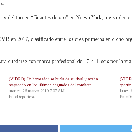
a.
 y del torneo “Guantes de oro” en Nueva York, fue suplente d
MB en 2017, clasificado entre los diez primeros en dicho org
ra quedarse con marca profesional de 17-4-1, seis por la vía d
(VIDEO) Un boxeador se burla de su rival y acaba
(VIDEO
noqueado en los últimos segundos del combate
sparri
martes, 26 marzo 2019 7:07 AM
lunes,
En «Deportes»
En «De