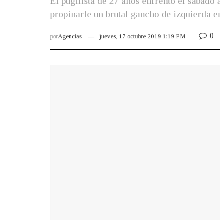
El pugilista de 27 años enfrentó el sábado 
propinarle un brutal gancho de izquierda e
0
por
Agencias
jueves, 17 octubre 2019 1:19 PM