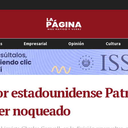
as
Empresarial
Opinión
Cultura
r estadounidense Patr
ser noqueado