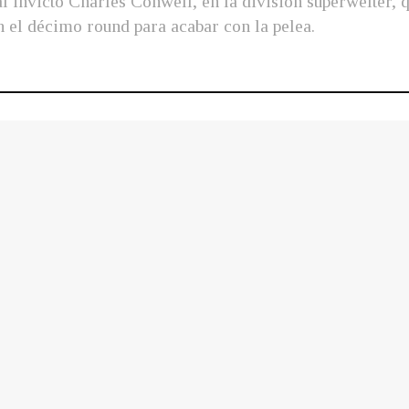
al invicto Charles Conwell, en la división superwelter, 
n el décimo round para acabar con la pelea.