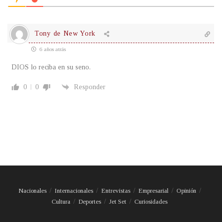
Tony de New York
6 años atrás
DIOS lo reciba en su seno.
0
0
Responder
Nacionales
Internacionales
Entrevistas
Empresarial
Opinión
Cultura
Deportes
Jet Set
Curiosidades