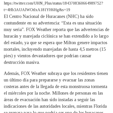
https://twitter.com/UHN_Plus/status/1843708360664989752?
t=4Hb3AUAlWOtIxA181YH6Hg&s=19
El Centro Nacional de Huracanes (NHC) ha sido
contundente en su advertencia: “Esta es una situación
muy seria”. FOX Weather reporta que las advertencias de
huracán y marejada ciclónica se han extendido a lo largo
del estado, ya que se espera que Milton genere impactos
mortales, incluyendo marejadas de hasta 4,5 metros (15
pies) y vientos devastadores que podrían causar
destrucción masiva.
Además, FOX Weather subraya que los residentes tienen
un último día para prepararse y evacuar las zonas
costeras antes de la llegada de esta monstruosa tormenta
el miércoles por la noche. Millones de personas en las
áreas de evacuación han sido instadas a seguir las
indicaciones de las autoridades locales, mientras Florida
se prepara para lo que podría ser uno de los huracanes