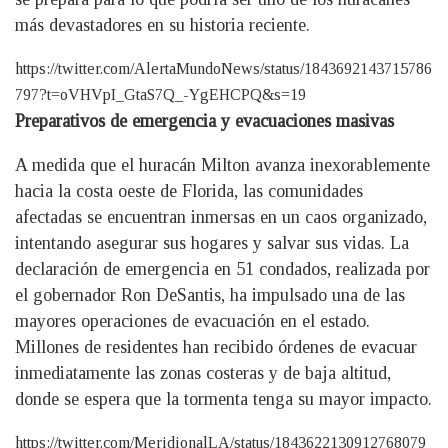
más devastadores en su historia reciente.
https://twitter.com/AlertaMundoNews/status/1843692143715786
797?t=oVHVpI_GtaS7Q_-YgEHCPQ&s=19
Preparativos de emergencia y evacuaciones masivas
A medida que el huracán Milton avanza inexorablemente
hacia la costa oeste de Florida, las comunidades
afectadas se encuentran inmersas en un caos organizado,
intentando asegurar sus hogares y salvar sus vidas. La
declaración de emergencia en 51 condados, realizada por
el gobernador Ron DeSantis, ha impulsado una de las
mayores operaciones de evacuación en el estado.
Millones de residentes han recibido órdenes de evacuar
inmediatamente las zonas costeras y de baja altitud,
donde se espera que la tormenta tenga su mayor impacto.
https://twitter.com/MeridionalLA/status/1843622130912768079