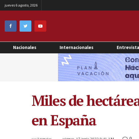
jueves 6 agosto, 2026
Nacionales
Internacionales
Entrevist
Miles de hectárea
en España
0
por
Agencias
viernes, 17 junio 2022 9:41 AM