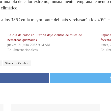
or una ola de calor extremo, inusualmente temprana teniendo 
 climático.
 a los 35ºC en la mayor parte del país y rebasarán los 40ºC en p
La ola de calor en Europa dejó cientos de miles de
España
hectáreas quemadas
forest
jueves, 21 julio 2022 9:14 AM
lunes,
En «Internacionales»
En «In
Sierra de Culebra