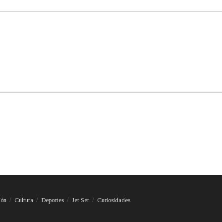
ión
Cultura
Deportes
Jet Set
Curiosidades