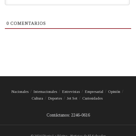
0
COMENTARIOS
Nacionales
Internacionales
Entrevistas
Empresarial
Opinión
Cultura
Deportes
Jet Set
Curiosidades
Contáctanos: 2246-0616
© 2024 Diario La Página - Noticias de El Salvador