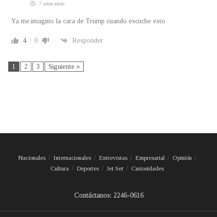
7 años atrás
Ya me.imagino la cara de Trump cuando escuche esto
4
0
Responder
1
2
3
Siguiente »
Nacionales
Internacionales
Entrevistas
Empresarial
Opinión
Cultura
Deportes
Jet Set
Curiosidades
Contáctanos: 2246-0616