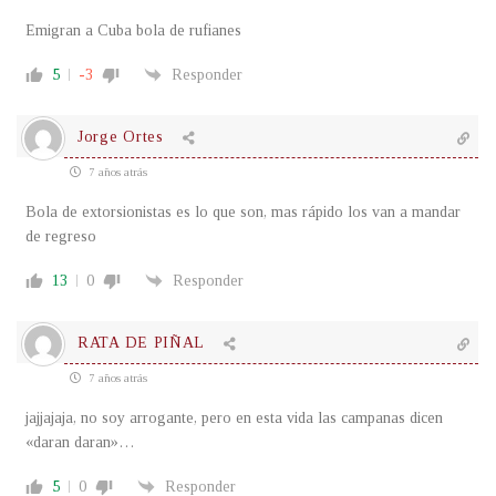
Emigran a Cuba bola de rufianes
5
-3
Responder
Jorge Ortes
7 años atrás
Bola de extorsionistas es lo que son, mas rápido los van a mandar
de regreso
13
0
Responder
RATA DE PIÑAL
7 años atrás
jajjajaja, no soy arrogante, pero en esta vida las campanas dicen
«daran daran»…
5
0
Responder