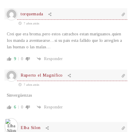
torquemada
7 años atrás
Crei que era broma..pero estos catrachos estan mariguanos..quien
los manda a aventuearse…si su pais esta fallido que lo arreglen a
las buenas o las malas…
9
0
Responder
Ruperto el Magnífico
7 años atrás
Sinvergüenzas
6
0
Responder
Elba Silon