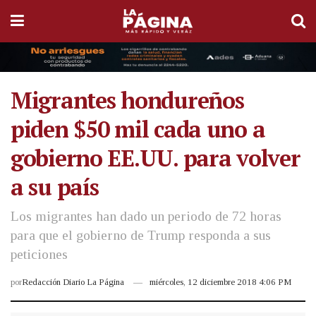
Migrantes hondureños
piden $50 mil cada uno a
gobierno EE.UU. para volver
a su país
Los migrantes han dado un periodo de 72 horas
para que el gobierno de Trump responda a sus
peticiones
por
Redacción Diario La Página
miércoles, 12 diciembre 2018 4:06 PM