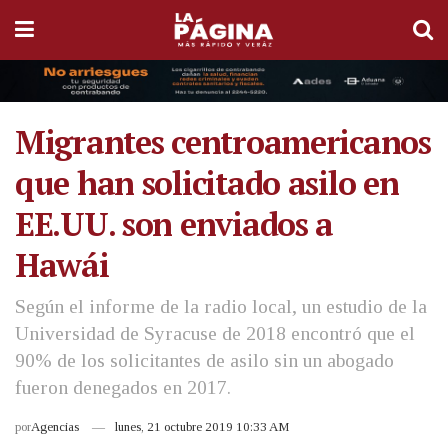
Migrantes centroamericanos
que han solicitado asilo en
EE.UU. son enviados a
Hawái
Según el informe de la radio local, un estudio de la
Universidad de Syracuse de 2018 encontró que el
90% de los solicitantes de asilo sin un abogado
fueron denegados en 2017.
por
Agencias
lunes, 21 octubre 2019 10:33 AM