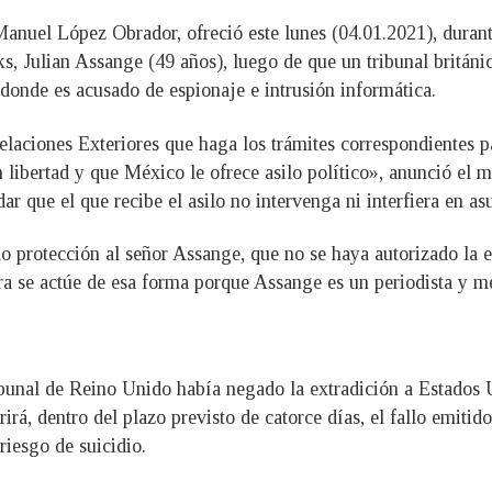
anuel López Obrador, ofreció este lunes (04.01.2021), durante
, Julian Assange (49 años), luego de que un tribunal británico
 donde es acusado de espionaje e intrusión informática.
Relaciones Exteriores que haga los trámites correspondientes 
 libertad y que México le ofrece asilo político», anunció el m
ar que el que recibe el asilo no intervenga ni interfiera en as
o protección al señor Assange, que no se haya autorizado la e
terra se actúe de esa forma porque Assange es un periodista y
bunal de Reino Unido había negado la extradición a Estados U
rá, dentro del plazo previsto de catorce días, el fallo emitid
riesgo de suicidio.