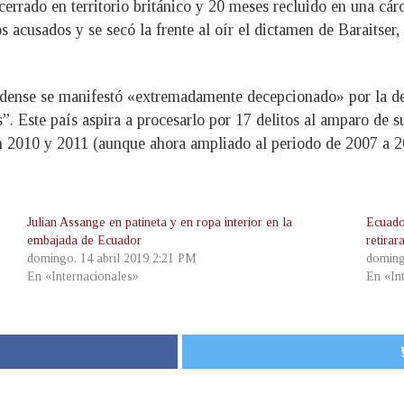
errado en territorio británico y 20 meses recluido en una cárc
os acusados y se secó la frente al oír el dictamen de Baraitse
idense se manifestó «extremadamente decepcionado» por la dec
. Este país aspira a procesarlo por 17 delitos al amparo de su
en 2010 y 2011 (aunque ahora ampliado al periodo de 2007 a 2
Julian Assange en patineta y en ropa interior en la
Ecuado
embajada de Ecuador
retirar
domingo, 14 abril 2019 2:21 PM
doming
En «Internacionales»
En «In