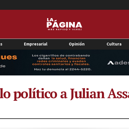
as
Empresarial
Opinión
Cultura
lo político a Julian As