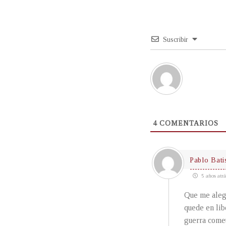
Suscribir
4
COMENTARIOS
Pablo Bati
5 años atrá
Que me alegr
quede en lib
guerra comet