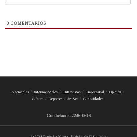
0
COMENTARIOS
Nacionales
Internacionales
Entrevistas
Empresarial
Opinión
Cultura
Deportes
Jet Set
Curiosidades
Contáctanos: 2246-0616
© 2024 Diario La Página - Noticias de El Salvador