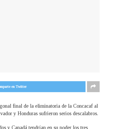
mparte en Twitter
onal final de la eliminatoria de la Concacaf al
lvador y Honduras sufrieron serios descalabros.
dos y Canadá tendrían en su poder los tres