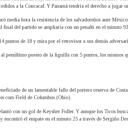
cedidos a la Concacaf. Y Panamá tendría el derecho a jugar u
uró media hora la resistencia de los salvadoreños ante Méxi
 al final del partido se ampliaría con un penalti en el minuto 
4 puntos de 18 y mira por el retrovisor a sus demás adversari
al penúltimo puesto de la liguilla con 5 puntos, los mismos q
beneficiado de un lamentable fallo del portero reserva de Cos
ower.com Field de Columbus (Ohio).
lantó con un gol de Keysher Fuller. Y aunque los Ticos buscar
s y encontró el empate en el minuto 25 a través de Sergiño Des