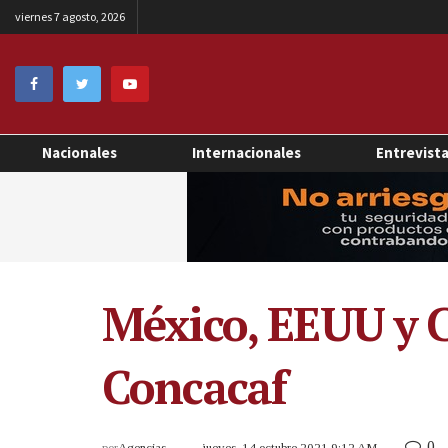
viernes 7 agosto, 2026
Nacionales
Internacionales
Entrevist
México, EEUU y C
Concacaf
0
por
Agencias
jueves, 14 octubre 2021 9:12 AM