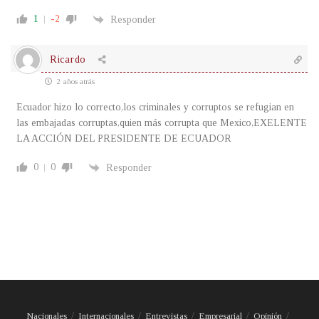
1
-2
Responder
Ricardo
2 años atrás
Ecuador hizo lo correcto,los criminales y corruptos se refugian en
las embajadas corruptas,quien más corrupta que Mexico,EXELENTE
LA ACCIÓN DEL PRESIDENTE DE ECUADOR
0
0
Responder
Nacionales
Internacionales
Entrevistas
Empresarial
Opinión