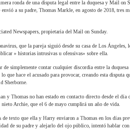
 primera ronda de una disputa legal entre la duquesa y Mail 
 le envió a su padre, Thomas Markle, en agosto de 2018, tres 
iated Newspapers, propietaria del Mail on Sunday.
onavirus, que la pareja siguió desde su casa de Los Ángeles, 
car » historias intrusivas u ofensivas» sobre ella.
r de simplemente contar cualquier discordia entre la duquesa y
 lo que hace el acusado para provocar, creando esta disputa q
id Sherborne.
han y Thomas no han estado en contacto directo desde el día 
u nieto Archie, que el 6 de mayo cumplirá un año de vida.
 de texto que ella y Harry enviaron a Thomas en los días prev
dad de su padre y alejarlo del ojo público, intentó hablar co