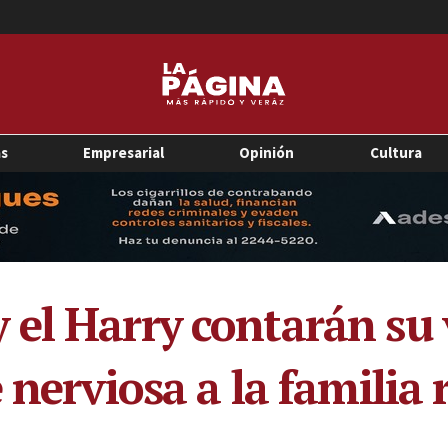
as
Empresarial
Opinión
Cultura
el Harry contarán su
 nerviosa a la familia 