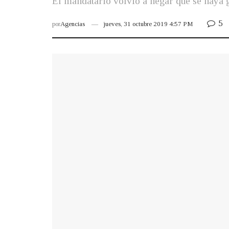
El mandatario volvió a negar que se haya ge
5
por
Agencias
jueves, 31 octubre 2019 4:57 PM