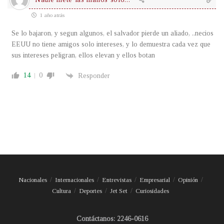
1 año atrás
Se lo bajaron, y segun algunos, el salvador pierde un aliado, ..necios
EEUU no tiene amigos solo intereses, y lo demuestra cada vez que
sus intereses peligran, ellos elevan y ellos botan
14
0
Responder
Nacionales
Internacionales
Entrevistas
Empresarial
Opinión
Cultura
Deportes
Jet Set
Curiosidades
Contáctanos: 2246-0616