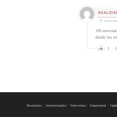
REALIDA
4 años atrá
100 asesinad
donde los em
1
0
Nacionales
Internacionales
Entrevistas
Empresarial
Opin