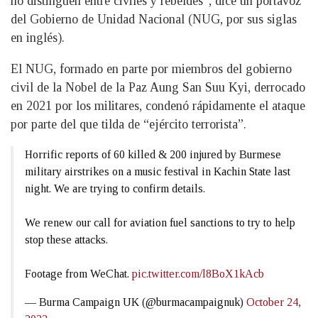
no distinguen entre civiles y rebeldes”, dice un portavoz
del Gobierno de Unidad Nacional (NUG, por sus siglas
en inglés).
El NUG, formado en parte por miembros del gobierno
civil de la Nobel de la Paz Aung San Suu Kyi, derrocado
en 2021 por los militares, condenó rápidamente el ataque
por parte del que tilda de “ejército terrorista”.
Horrific reports of 60 killed & 200 injured by Burmese
military airstrikes on a music festival in Kachin State last
night. We are trying to confirm details.
We renew our call for aviation fuel sanctions to try to help
stop these attacks.
Footage from WeChat.
pic.twitter.com/l8BoX1kAcb
— Burma Campaign UK (@burmacampaignuk)
October 24,