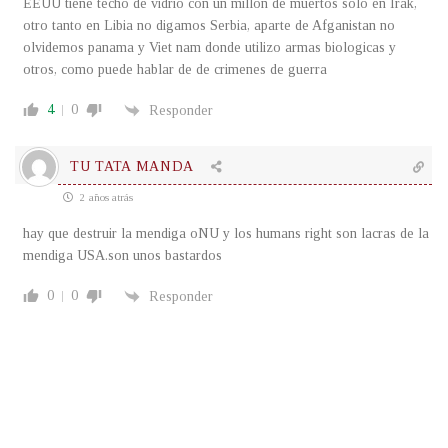
EEUU tiene techo de vidrio con un millon de muertos solo en Irak,
otro tanto en Libia no digamos Serbia, aparte de Afganistan no
olvidemos panama y Viet nam donde utilizo armas biologicas y
otros, como puede hablar de de crimenes de guerra
4
0
Responder
TU TATA MANDA
2 años atrás
hay que destruir la mendiga oNU y los humans right son lacras de la
mendiga USA.son unos bastardos
0
0
Responder