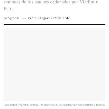
semanas de los ataques ordenados por Vladimir
Putin
por
Agencias
martes, 29 agosto 2023 8:30 AM
Local resident Valentina Demura, 70, reacts next to the building where her apartment, destroyed