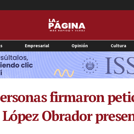
as
Empresarial
Opinión
Cultura
ersonas firmaron peti
e López Obrador prese