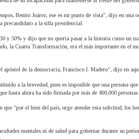
stra de su incapacidad para mantenerse al frente del gobiern
empos, Benito Juárez, ese es mi punto de vista”, dijo en una 
 precandidato a la silla presidencial.
 30 y 50% y dijo que no quería pasar a la historia como un m
do, la Cuarta Transformación, era el más importante en el m
l apóstol de la democracia, Francisco I. Madero”, dijo en aqu
ituido a la brevedad, pues es imposible que una persona que 
n que hasta ahora ha sido firmada por más de 400,000 personas
 que “por el bien del país, urge atender esta solicitud, los h
ultades mentales ni de salud para gobernar durante su period
.