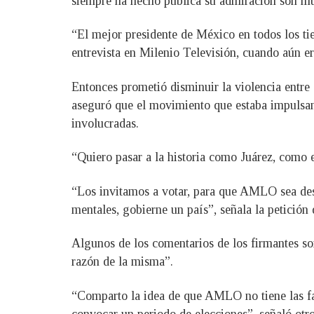
siempre ha hecho pública su admiración son mue
“El mejor presidente de México en todos los ti
entrevista en Milenio Televisión, cuando aún era
Entonces prometió disminuir la violencia entre
aseguró que el movimiento que estaba impulsan
involucradas.
“Quiero pasar a la historia como Juárez, como e
“Los invitamos a votar, para que AMLO sea dest
mentales, gobierne un país”, señala la petició
Algunos de los comentarios de los firmantes son
razón de la misma”.
“Comparto la idea de que AMLO no tiene las fac
convocar un periodo de elecciones”, señaló otro