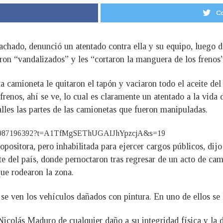
Co
chado, denunció un atentado contra ella y su equipo, luego d
eron “vandalizados” y les “cortaron la manguera de los frenos”
 camioneta le quitaron el tapón y vaciaron todo el aceite del 
 frenos, ahí se ve, lo cual es claramente un atentado a la vida
les las partes de las camionetas que fueron manipuladas.
922835087196392?t=A1TfMgSEThUGAIJhYpzcjA&s=19
positora, pero inhabilitada para ejercer cargos públicos, dij
te del país, donde pernoctaron tras regresar de un acto de ca
ue rodearon la zona.
 se ven los vehículos dañados con pintura. En uno de ellos se
 Nicolás Maduro de cualquier daño a su integridad física y la 