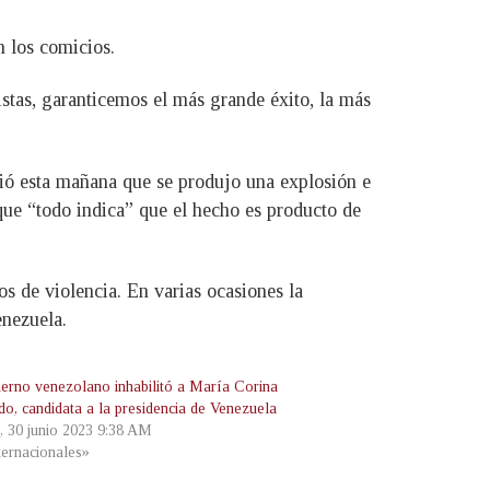
n los comicios.
istas, garanticemos el más grande éxito, la más
ció esta mañana que se produjo una explosión e
que “todo indica” que el hecho es producto de
s de violencia. En varias ocasiones la
enezuela.
ierno venezolano inhabilitó a María Corina
o, candidata a la presidencia de Venezuela
s, 30 junio 2023 9:38 AM
ternacionales»