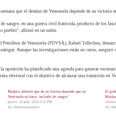
 semana que el destino de Venezuela depende de su victoria e
e sangre, en una guerra civil fratricida, producto de los fasc
tro pueblo”, afirmó en un mitin.
atal Petróleos de Venezuela (PDVSA), Rafael Tellechea, denun
zoátegui. Aunque las investigaciones están en curso, aseguró 
la oposición ha planificado una agenda para generar escenario
ruta electoral con el objetivo de alcanzar una transición en V
Maduro advierte que de su victoria depende que en
El gob
Venezuela no haya “un baño de sangre”
Machad
jueves, 18 julio 2024 3:10 PM
vierne
En «Internacionales»
En «In