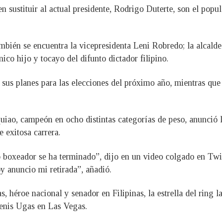
n sustituir al actual presidente, Rodrigo Duterte, son el popul
.
también se encuentra la vicepresidenta Leni Robredo; la alcald
co hijo y tocayo del difunto dictador filipino.
sus planes para las elecciones del próximo año, mientras qu
quiao, campeón en ocho distintas categorías de peso, anunció 
e exitosa carrera.
 boxeador se ha terminado”, dijo en un video colgado en Twitt
oy anuncio mi retirada”, añadió.
 héroe nacional y senador en Filipinas, la estrella del ring 
enis Ugas en Las Vegas.