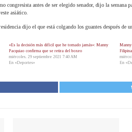
mo congresista antes de ser elegido senador, dijo la semana pa
este asiático.
residencia dijo el que está colgando los guantes después de un
«Es la decisión más difícil que he tomado jamás»: Manny
Manny 
Pacquiao confirma que se retira del boxeo
Filipin
miércoles, 29 septiembre 2021 7:40 AM
miérco
En «Deportes»
En «De