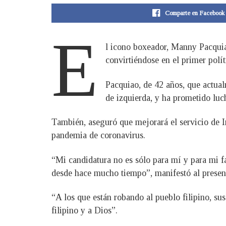
Comparte en Facebook
E
l icono boxeador, Manny Pacquiao
convirtiéndose en el primer polí
Pacquiao, de 42 años, que actua
de izquierda, y ha prometido luc
También, aseguró que mejorará el servicio de Int
pandemia de coronavirus.
“Mi candidatura no es sólo para mí y para mi fa
desde hace mucho tiempo”, manifestó al present
“A los que están robando al pueblo filipino, su
filipino y a Dios”.