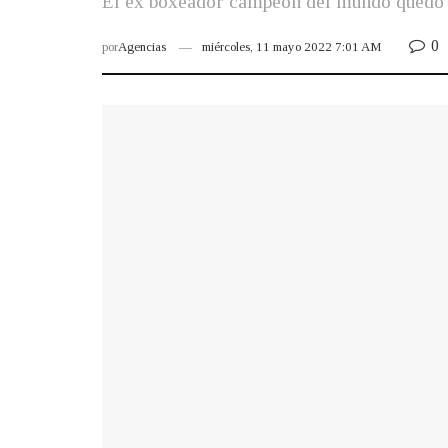
El ex boxeador campeón del mundo quedó te
0
por
Agencias
miércoles, 11 mayo 2022 7:01 AM