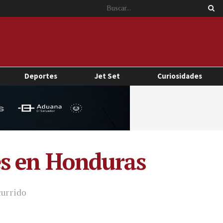
Deportes
Jet Set
Curiosidades
es en Honduras
currido