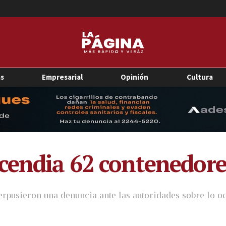
as
Empresarial
Opinión
Cultura
ncendia 62 contenedor
rpusieron una denuncia ante las autoridades sobre lo o