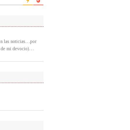
en las noticias…por
a de mi devocio)…
…