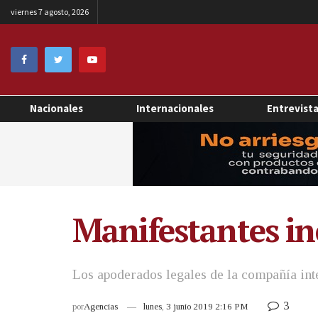
viernes 7 agosto, 2026
Nacionales
Internacionales
Entrevist
Manifestantes i
Los apoderados legales de la compañía inte
3
por
Agencias
lunes, 3 junio 2019 2:16 PM