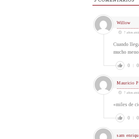
3
COMENTARIOS
Willow
7 años atrá
Cuando llega
mucho menos
0
0
Mauricio P
7 años atrá
«miles de ci
0
0
sam enriqu