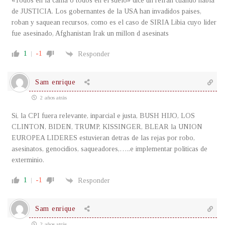
«Todos en la cama o todos en el suelo» dice un refran cuando habla
de JUSTICIA. Los gobernantes de la USA han invadidos paises,
roban y saquean recursos, como es el caso de SIRIA Libia cuyo lider
fue asesinado, Afghanistan Irak un millon d asesinats
1
-1
Responder
Sam enrique
2 años atrás
Si, la CPI fuera relevante, inparcial e justa, BUSH HIJO, LOS
CLINTON, BIDEN, TRUMP, KISSINGER, BLEAR la UNION
EUROPEA LIDERES estuvieran detras de las rejas por robo,
asesinatos, genocidios, saqueadores,…..e implementar politicas de
exterminio.
1
-1
Responder
Sam enrique
2 años atrás