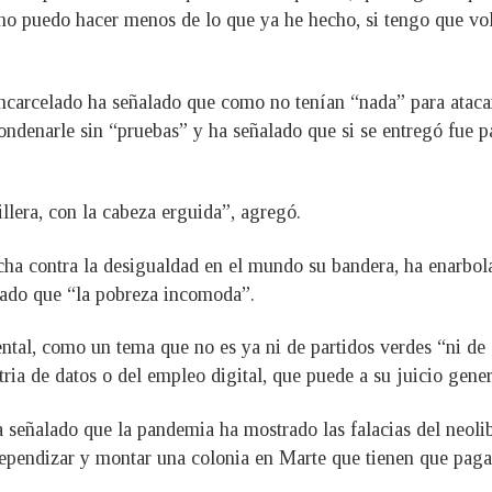
no puedo hacer menos de lo que ya he hecho, si tengo que vol
encarcelado ha señalado que como no tenían “nada” para atacar
ondenarle sin “pruebas” y ha señalado que si se entregó fue 
illera, con la cabeza erguida”, agregó.
cha contra la desigualdad en el mundo su bandera, ha enarbol
lado que “la pobreza incomoda”.
tal, como un tema que no es ya ni de partidos verdes “ni de c
tria de datos o del empleo digital, que puede a su juicio gene
a señalado que la pandemia ha mostrado las falacias del neoli
dependizar y montar una colonia en Marte que tienen que pagar