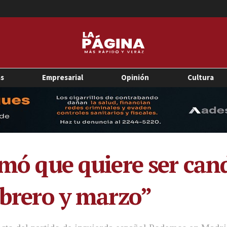
as
Empresarial
Opinión
Cultura
rmó que quiere ser can
ebrero y marzo”