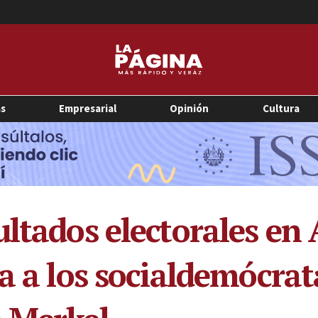
as
Empresarial
Opinión
Cultura
ultados electorales en
a a los socialdemócrat