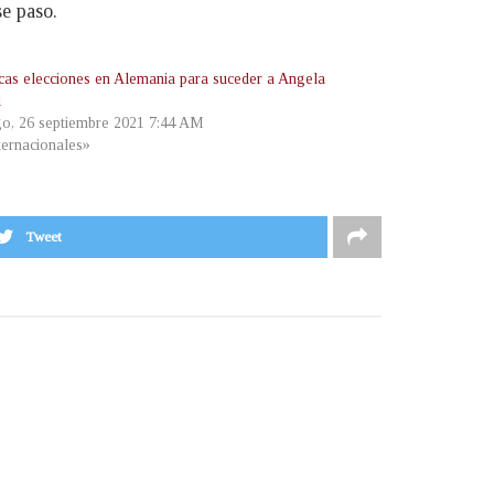
se paso.
icas elecciones en Alemania para suceder a Angela
l
o, 26 septiembre 2021 7:44 AM
ternacionales»
Tweet