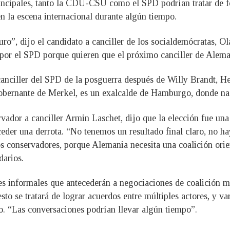
rincipales, tanto la CDU-CSU como el SPD podrían tratar de f
n la escena internacional durante algún tiempo.
uro”, dijo el candidato a canciller de los socialdemócratas, Ol
por el SPD porque quieren que el próximo canciller de Alema
o canciller del SPD de la posguerra después de Willy Brandt, 
gobernante de Merkel, es un exalcalde de Hamburgo, donde na
ervador a canciller Armin Laschet, dijo que la elección fue un
ceder una derrota. “No tenemos un resultado final claro, no 
os conservadores, porque Alemania necesita una coalición orie
darios.
nes informales que antecederán a negociaciones de coalición m
to se tratará de lograr acuerdos entre múltiples actores, y va
eo. “Las conversaciones podrían llevar algún tiempo”.