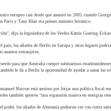
cenario europeo casi desde que asumió en 2005, cuando George
en París y Tony Blair era primer ministro británico.
ión”, dijo la legisladora de los Verdes Katrin Goering-Eckar
l país, los aliados de Berlín en Europa y otros lugares podrí
n asuntos extranjeros.
cuerdo para que Australia compre submarinos estadounidenses
también le da a Berlín la oportunidad de ayudar a sanar las r
mmanuel Macron está ansioso por forjar una política fiscal e
des también quieren “una expansión masiva en energías ren
el poder, los aliados de Alemania pudieron ver con cierta sat