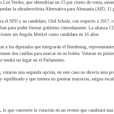
an Los Verdes, que obtendrían un 15 por ciento de votos, mie
quedan la ultraderechista Alternativa para Alemania (AfD, 11 p
ra el SPD y su candidato, Olaf Scholz, con respecto a 2017, 
peraban para poder formar gobierno cómodamente. La alianza 
cciones sin Angela Merkel como candidata en 16 años.
on a los diputados que integrarán el Bundestag, representante
ienen dos casillas para marcar en su boleta. Votaron en primer
ne tendrá un lugar en el Parlamento.
ís, votaron una segunda opción, en este caso no directa sino pr
uy equilibrado y que intenta no generar mayorías, asigna esca
s, lo que convierte la votación en un evento que cambiará un