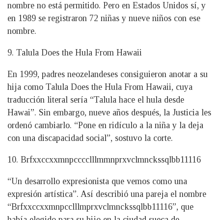
nombre no está permitido. Pero en Estados Unidos sí, y
en 1989 se registraron 72 niñas y nueve niños con ese
nombre.
9. Talula Does the Hula From Hawaii
En 1999, padres neozelandeses consiguieron anotar a su
hija como Talula Does the Hula From Hawaii, cuya
traducción literal sería “Talula hace el hula desde
Hawai”. Sin embargo, nueve años después, la Justicia les
ordenó cambiarlo. “Pone en ridículo a la niña y la deja
con una discapacidad social”, sostuvo la corte.
10. Brfxxccxxmnpcccclllmmnprxvclmnckssqlbb11116
“Un desarrollo expresionista que vemos como una
expresión artística”. Así describió una pareja el nombre
“Brfxxccxxmnpcclllmprxvclmnckssqlbb11116”, que
había elegido para su hijo en la ciudad sueca de