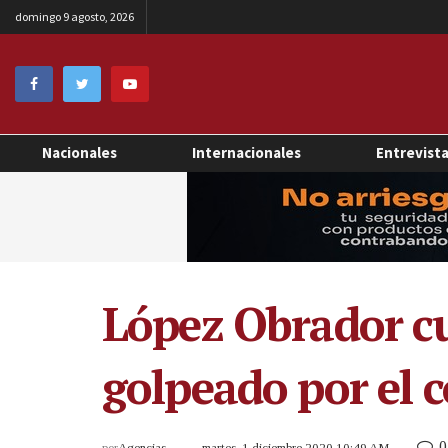
domingo 9 agosto, 2026
Nacionales
Internacionales
Entrevist
López Obrador c
golpeado por el 
0
por
Agencias
martes, 1 diciembre 2020 10:49 AM