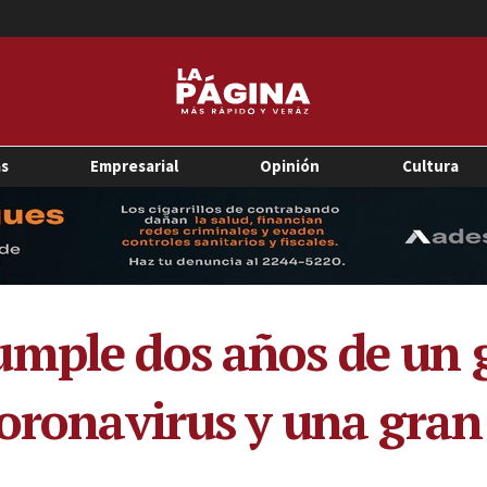
as
Empresarial
Opinión
Cultura
umple dos años de un 
coronavirus y una gran