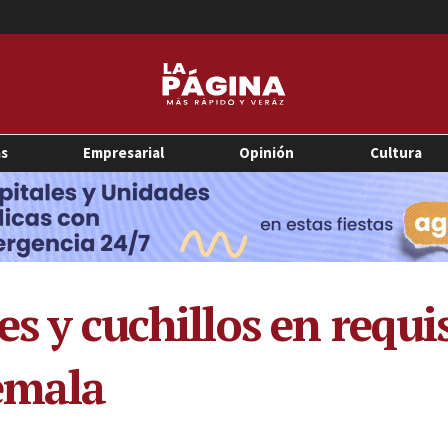
as
Empresarial
Opinión
Cultura
es y cuchillos en requi
emala