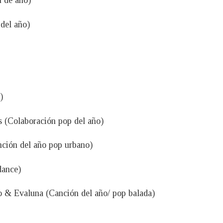
n de año)
del año)
)
s (Colaboración pop del año)
nción del año pop urbano)
dance)
 & Evaluna (Canción del año/ pop balada)