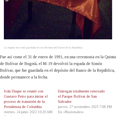
La espada hoy está guardada en las bóvedas del Banco de la República.
Fue así como el 31 de enero de 1991, en una ceremonia en la Quinta
de Bolívar de Bogotá, el M-19 devolvió la espada de Simón
Bolívar, que fue guardada en el depósito del Banco de la República,
donde permanece a la fecha.
Iván Duque se reunió con
Entregan totalmente renovado
Gustavo Petro para iniciar el
el Parque Bolívar de San
proceso de transición de la
Salvador
Presidencia de Colombia
jueves, 27 noviembre 2025 7:08 PM
viernes, 24 junio 2022 10:20 AM
En «Nacionales»