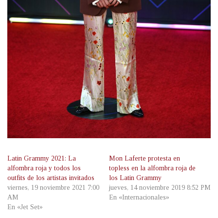
Latin Grammy 2021: La
Mon Laferte protesta en
alfombra roja y todos los
topless en la alfombra roja de
outfits de los artistas invitados
los Latin Grammy
viernes, 19 noviembre 2021 7:00
jueves, 14 noviembre 2019 8:52 PM
AM
En «Internacionales»
En «Jet Set»