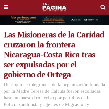
Las Misioneras de la Caridad
cruzaron la frontera
Nicaragua-Costa Rica tras
ser expulsadas por el
gobierno de Ortega
Unas quince integrantes de la organización fundada
por la Madre Teresa de Calcuta fueron escoltadas
hasta un puesto fronterizo por patrullas de la
Policía sandinista y agentes de Migración y