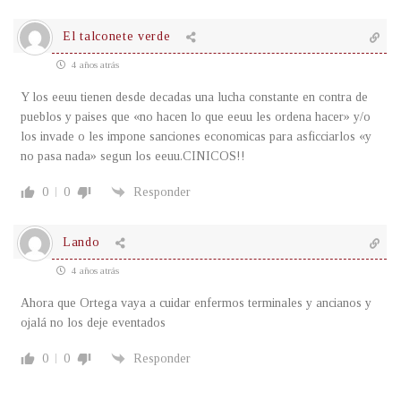
El talconete verde
4 años atrás
Y los eeuu tienen desde decadas una lucha constante en contra de
pueblos y paises que «no hacen lo que eeuu les ordena hacer» y/o
los invade o les impone sanciones economicas para asficciarlos «y
no pasa nada» segun los eeuu.CINICOS!!
0
0
Responder
Lando
4 años atrás
Ahora que Ortega vaya a cuidar enfermos terminales y ancianos y
ojalá no los deje eventados
0
0
Responder