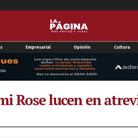
as
Empresarial
Opinión
Cultura
mi Rose lucen en atre