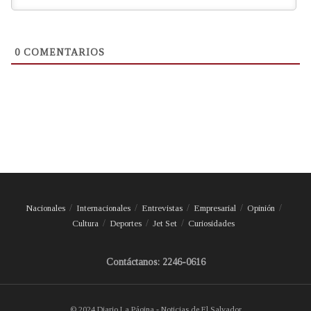
0
COMENTARIOS
Nacionales
Internacionales
Entrevistas
Empresarial
Opinión
Cultura
Deportes
Jet Set
Curiosidades
Contáctanos: 2246-0616
© 2024 Diario La Página - Noticias de El Salvador