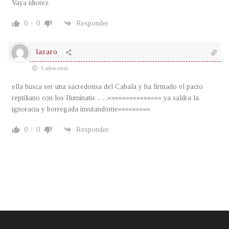
Vaya idiotez
0
0
Responder
lazaro
5 años atrás
ella busca ser una sacredotisa del Cabala y ha firmado el pacto
reptiliano con los Iluminatis …..»»»»»»»»»»»»»»» ya saldra la
ignoracia y borregada insutandome»»»»»»»»»
0
0
Responder